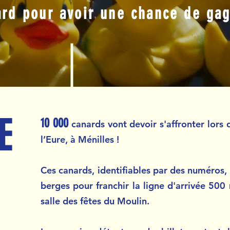
rd pour avoir une chance de gag
E
10 000
canards vont devoir s'affronter lors 
l’Eure, à Ménilles !
Ces canards, identifiables par des
numéros, 
berges pour franchir la ligne d'arrivée 500
salle des fêtes du Moulin.