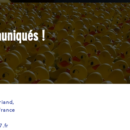
uniqués !
riand,
France
7.fr