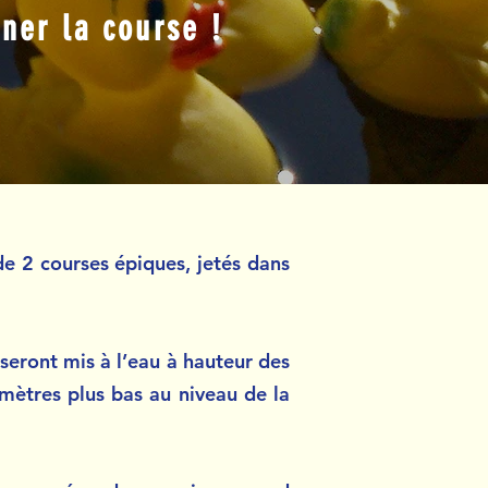
ner la course !
de 2 courses épiques, jetés dans
seront mis à l’eau à hauteur des
 mètres plus bas au niveau de la