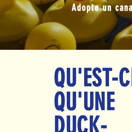
Adopte un cana
QU'EST-C
QU'UNE
DUCK-